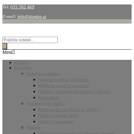
Tel:
031 502 469
E-mail:
info@domize.si
Products
search
Meni
Domov
Ponudba
Sedežne garniture
Usnjene sedežne garniture
Moderne sedežne garniture
Sedežne garniture raztegljive v ležišče
Počivalniki
Vzmetnice in ležišča
Medicinske vzmetnice in ležišča
Aktivno letveno dno
Aktivni vzglavniki
Postelje
Oblazinjene postelje in zakonske postelje