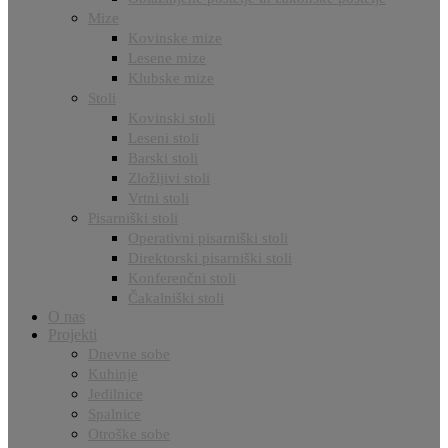
Mize
Kovinske mize
Lesene mize
Klubske mize
Stoli
Kovinski stoli
Leseni stoli
Barski stoli
Zložljivi stoli
Vrtni stoli
Pisarniški stoli
Operativni pisarniški stoli
Direktorski pisarniški stoli
Konferenčni stoli
Čakalniški stoli
O nas
Projekti
Dnevne sobe
Kuhinje
Jedilnice
Spalnice
Otroške sobe