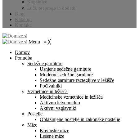
Kopalnice
Luči, preproge in dodatki
Blog
Katalogi
Kontakt
Menu
≡
╳
Domov
Ponudba
Sedežne garniture
Usnjene sedežne garniture
Moderne sedežne garniture
Sedežne garniture raztegljive v ležišče
Počivalniki
Vzmetnice in ležišča
Medicinske vzmetnice in ležišča
Aktivno letveno dno
Aktivni vzglavniki
Postelje
Oblazinjene postelje in zakonske postelje
Mize
Kovinske mize
Lesene mize