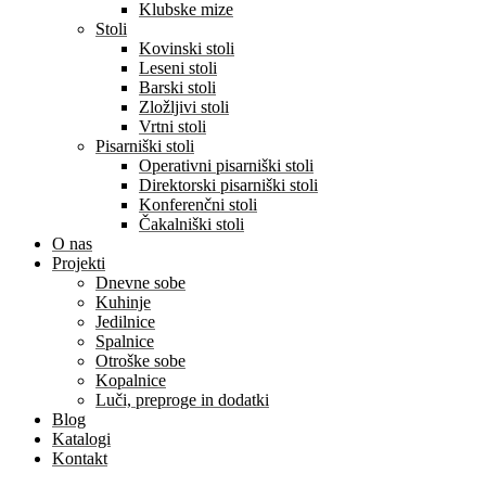
Klubske mize
Stoli
Kovinski stoli
Leseni stoli
Barski stoli
Zložljivi stoli
Vrtni stoli
Pisarniški stoli
Operativni pisarniški stoli
Direktorski pisarniški stoli
Konferenčni stoli
Čakalniški stoli
O nas
Projekti
Dnevne sobe
Kuhinje
Jedilnice
Spalnice
Otroške sobe
Kopalnice
Luči, preproge in dodatki
Blog
Katalogi
Kontakt